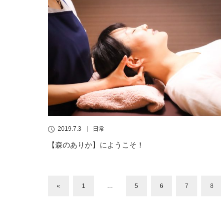
2019.7.3
日常
【森のありか】にようこそ！
«
1
…
5
6
7
8