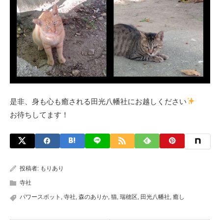
是非、身も心も癒される田光八幡社にお越しください
お待ちしてます！
投稿者:
もりあり
寺社
パワースポット
,
寺社
,
森のありか
,
猫
,
瑞穂区
,
田光八幡社
,
癒し