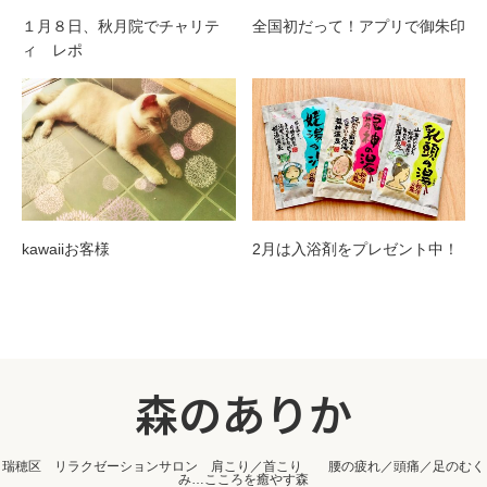
１月８日、秋月院でチャリテ
全国初だって！アプリで御朱印
ィ レポ
kawaiiお客様
2月は入浴剤をプレゼント中！
森のありか
瑞穂区 リラクゼーションサロン 肩こり／首こり 腰の疲れ／頭痛／足のむく
み…こころを癒やす森