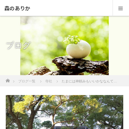
森のありか
ブログ
ホーム
ブログ一覧
寺社
たまには神頼みもいいかななんて…