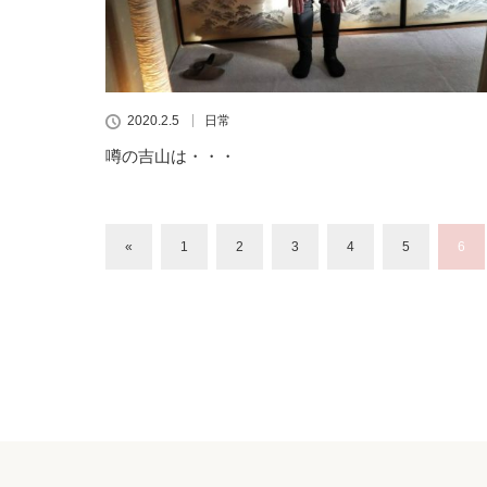
2020.2.5
日常
噂の吉山は・・・
«
1
2
3
4
5
6