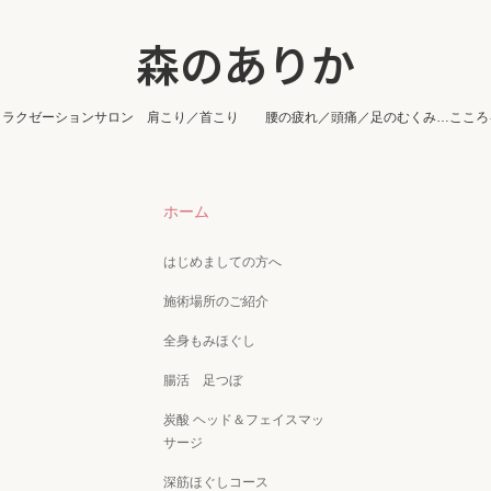
森のありか
リラクゼーションサロン 肩こり／首こり 腰の疲れ／頭痛／足のむくみ…こころ
ホーム
はじめましての方へ
施術場所のご紹介
全身もみほぐし
腸活 足つぼ
炭酸 ヘッド＆フェイスマッ
サージ
深筋ほぐしコース