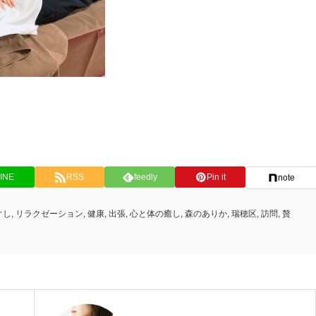
INE
RSS
feedly
Pin it
note
ぐし
,
リラクゼーション
,
健康
,
出張
,
心と体の癒し
,
森のありか
,
瑞穂区
,
訪問
,
贅