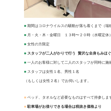
■
期間はコロナウイルスの騒動が落ち着くまで（瑞
■
月・火・木・金曜日 １３時〜２０時（水曜定休
■
女性の方限定
■
スタッフが二人がかりで行う 贅沢な全身もみほぐし6
■
一人のお客様に対して二人のスタッフが同時に施
■
スタッフは女性１名、男性１名
（もしくは女性２名）でお伺いします。
■
ベッド、タオルなど必要なものはすべて持参しま
■
駐車場がお借りできる場合は税抜き価格より