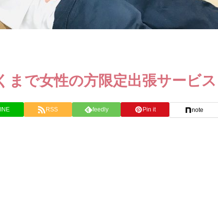
くまで女性の方限定出張サービス
INE
RSS
feedly
Pin it
note