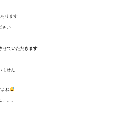
があります
ださい
させていただきます
いません
すよね
に。。。