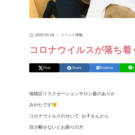
2020.03.18
イベント情報
コロナウイルスが落ち着
Post
Share
Hatena
L
瑞穂区リラクゼーションサロン森のありか
みやたです
コロナウイルスのせいで お子さんから
目が離せないとお困りの方