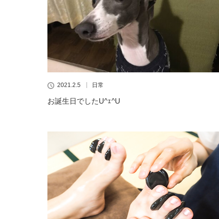
2021.2.5
日常
お誕生日でしたU^ｪ^U