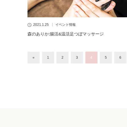
2021.1.25
イベント情報
森のありか:腸活&温活足つぼマッサージ
«
1
2
3
4
5
6