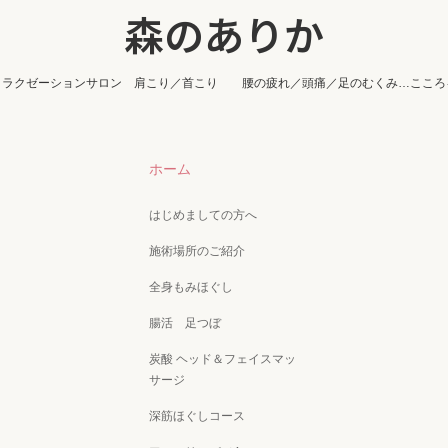
森のありか
リラクゼーションサロン 肩こり／首こり 腰の疲れ／頭痛／足のむくみ…こころ
ホーム
はじめましての方へ
施術場所のご紹介
全身もみほぐし
腸活 足つぼ
炭酸 ヘッド＆フェイスマッ
サージ
深筋ほぐしコース