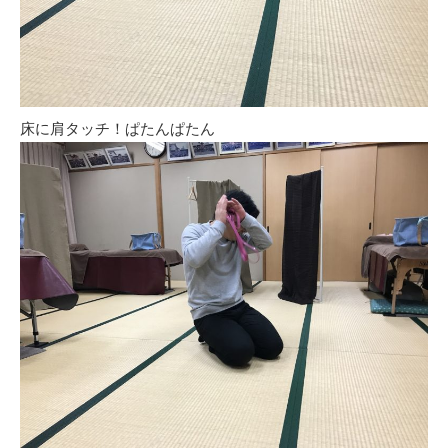
床に肩タッチ！ぱたんぱたん