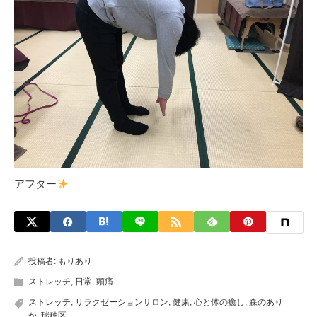
アフター
投稿者:
もりあり
ストレッチ
,
日常
,
頭痛
ストレッチ
,
リラクゼーションサロン
,
健康
,
心と体の癒し
,
森のあり
か
,
瑞穂区