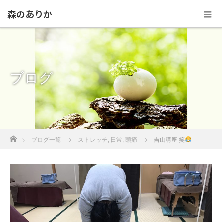
森のありか
ブログ
ホーム
ブログ一覧
ストレッチ
,
日常
,
頭痛
吉山講座 笑