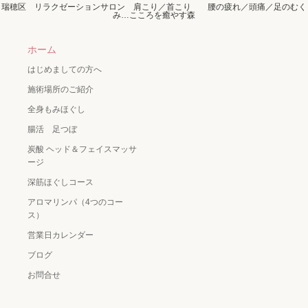
瑞穂区 リラクゼーションサロン 肩こり／首こり 腰の疲れ／頭痛／足のむく
み…こころを癒やす森
ホーム
はじめましての方へ
施術場所のご紹介
全身もみほぐし
腸活 足つぼ
炭酸 ヘッド＆フェイスマッサ
ージ
深筋ほぐしコース
アロマリンパ（4つのコー
ス）
営業日カレンダー
ブログ
お問合せ