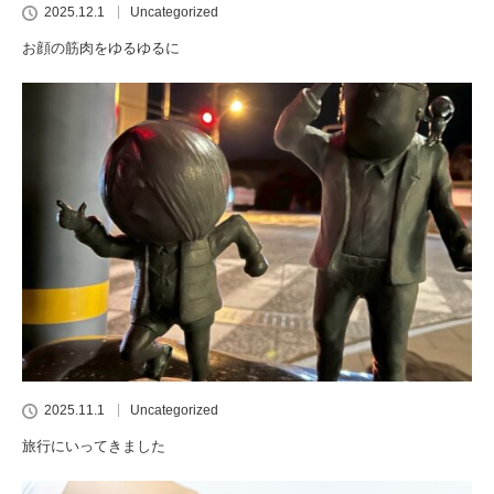
2025.12.1
Uncategorized
お顔の筋肉をゆるゆるに
2025.11.1
Uncategorized
旅行にいってきました