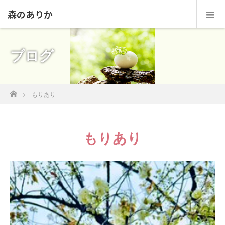
森のありか
ブログ
ホーム
もりあり
もりあり