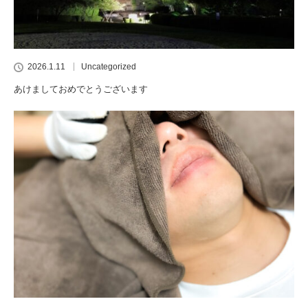
2026.1.11
Uncategorized
あけましておめでとうございます