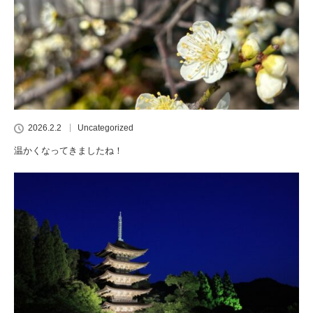
2026.2.2
Uncategorized
温かくなってきましたね！