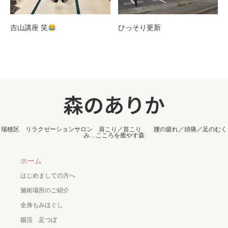
吉山講座 笑
ひっそり更新
森のありか
瑞穂区 リラクゼーションサロン 肩こり／首こり 腰の疲れ／頭痛／足のむく
み…こころを癒やす森
ホーム
はじめましての方へ
施術場所のご紹介
全身もみほぐし
腸活 足つぼ