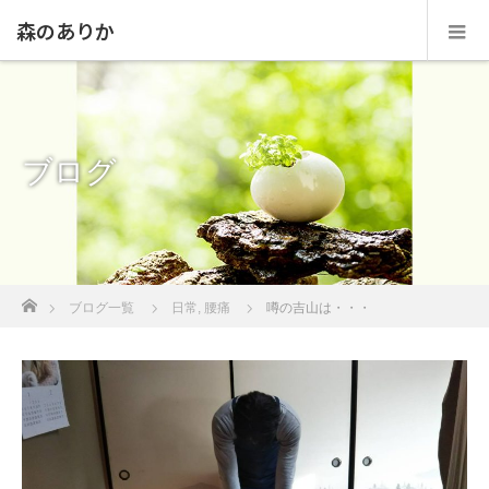
森のありか
ブログ
ホーム
ブログ一覧
日常
,
腰痛
噂の吉山は・・・