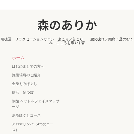
森のありか
瑞穂区 リラクゼーションサロン 肩こり／首こり 腰の疲れ／頭痛／足のむく
み…こころを癒やす森
ホーム
はじめましての方へ
施術場所のご紹介
全身もみほぐし
腸活 足つぼ
炭酸 ヘッド＆フェイスマッサ
ージ
深筋ほぐしコース
アロマリンパ（4つのコー
ス）