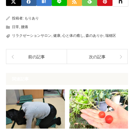
投稿者:
もりあり
日常
,
腰痛
リラクゼーションサロン
,
健康
,
心と体の癒し
,
森のありか
,
瑞穂区
前の記事
次の記事
関連記事