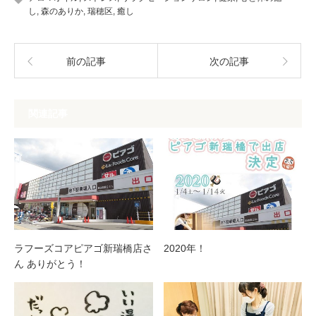
し
,
森のありか
,
瑞穂区
,
癒し
前の記事
次の記事
関連記事
ラフーズコアピアゴ新瑞橋店さ
2020年！
ん ありがとう！