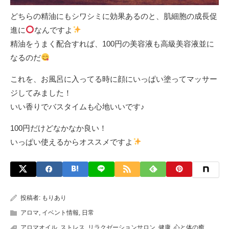
どちらの精油にもシワシミに効果あるのと、肌細胞の成長促
進に
なんですよ
精油をうまく配合すれば、100円の美容液も高級美容液並に
なるのだ
これを、お風呂に入ってる時に顔にいっぱい塗ってマッサー
ジしてみました！
いい香りでバスタイムも心地いいです♪
100円だけどなかなか良い！
いっぱい使えるからオススメですよ
投稿者:
もりあり
アロマ
,
イベント情報
,
日常
アロマオイル
,
ストレス
,
リラクゼーションサロン
,
健康
,
心と体の癒