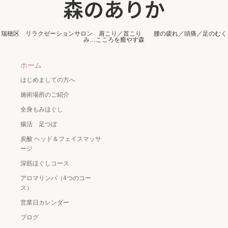
森のありか
瑞穂区 リラクゼーションサロン 肩こり／首こり 腰の疲れ／頭痛／足のむく
み…こころを癒やす森
ホーム
はじめましての方へ
施術場所のご紹介
全身もみほぐし
腸活 足つぼ
炭酸 ヘッド＆フェイスマッサ
ージ
深筋ほぐしコース
アロマリンパ（4つのコー
ス）
営業日カレンダー
ブログ