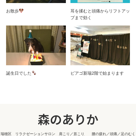
お散歩
耳を揉むと頭痛からリフトアッ
プまで効く
誕生日でした
ピアゴ新瑞2階で始まります
森のありか
瑞穂区 リラクゼーションサロン 肩こり／首こり 腰の疲れ／頭痛／足のむく