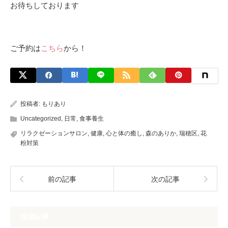
お待ちしております
ご予約は
こちら
から！
投稿者:
もりあり
Uncategorized
,
日常
,
食事養生
リラクゼーションサロン
,
健康
,
心と体の癒し
,
森のありか
,
瑞穂区
,
花
粉対策
前の記事
次の記事
関連記事