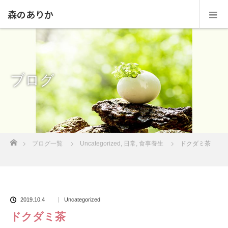
森のありか
ブログ
ホーム
ブログ一覧
Uncategorized
,
日常
,
食事養生
ドクダミ茶
2019.10.4
Uncategorized
ドクダミ茶