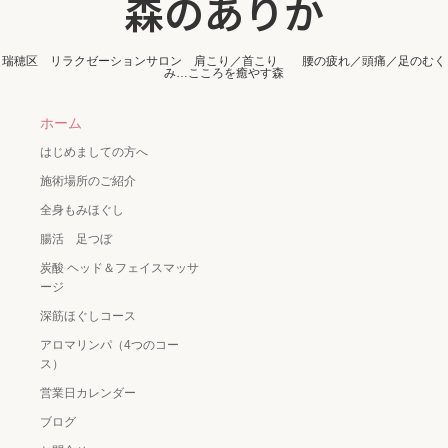
森のありか
瑞穂区 リラクゼーションサロン 肩こり／首こり 腰の疲れ／頭痛／足のむく
み…こころを癒やす森
ホーム
はじめましての方へ
施術場所のご紹介
全身もみほぐし
腸活 足つぼ
炭酸 ヘッド＆フェイスマッサ
ージ
深筋ほぐしコース
アロマリンパ（4つのコー
ス）
営業日カレンダー
ブログ