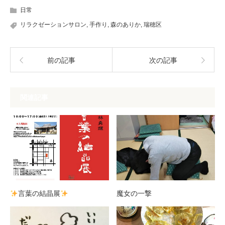
日常
リラクゼーションサロン
,
手作り
,
森のありか
,
瑞穂区
前の記事
次の記事
関連記事
言葉の結晶展
魔女の一撃