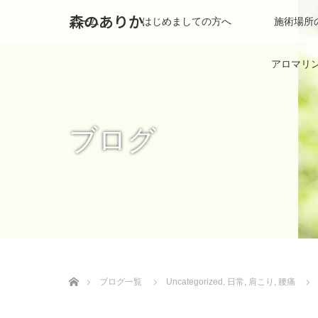
森のありか
ホーム
はじめましての方へ
施術場所
アロマリ
ブログ
ホーム
ブログ一覧
Uncategorized
,
日常
,
肩こり
,
腰痛