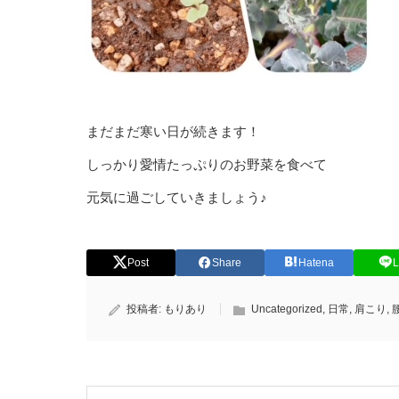
まだまだ寒い日が続きます！
しっかり愛情たっぷりのお野菜を食べて
元気に過ごしていきましょう♪
Post
Share
Hatena
L
投稿者:
もりあり
Uncategorized
,
日常
,
肩こり
,