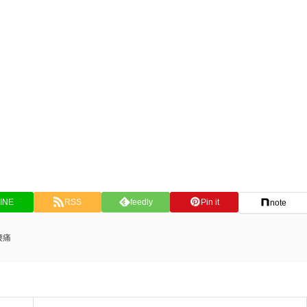
INE
RSS
feedly
Pin it
note
腰痛