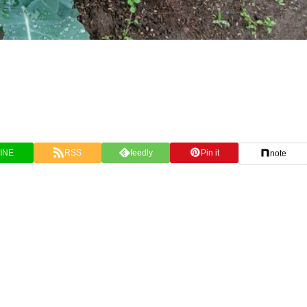
INE
RSS
feedly
Pin it
note