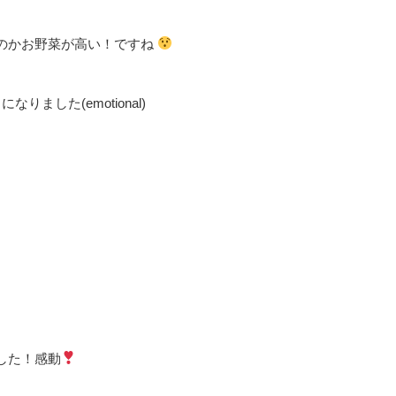
のかお野菜が高
い！ですね
？になりました
(emotional)
した！感動