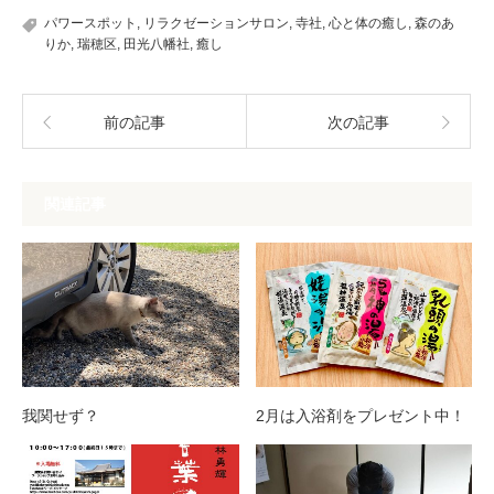
パワースポット
,
リラクゼーションサロン
,
寺社
,
心と体の癒し
,
森のあ
りか
,
瑞穂区
,
田光八幡社
,
癒し
前の記事
次の記事
関連記事
我関せず？
2月は入浴剤をプレゼント中！