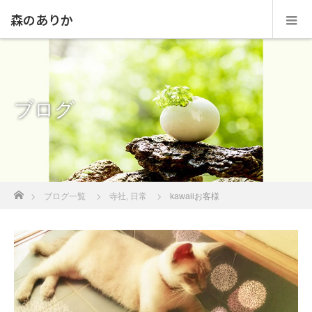
森のありか
ブログ
ホーム
ブログ一覧
寺社
,
日常
kawaiiお客様