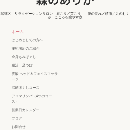
瑞穂区 リラクゼーションサロン 肩こり／首こり 腰の疲れ／頭痛／足のむく
み…こころを癒やす森
ホーム
はじめましての方へ
施術場所のご紹介
全身もみほぐし
腸活 足つぼ
炭酸 ヘッド＆フェイスマッサ
ージ
深筋ほぐしコース
アロマリンパ（4つのコー
ス）
営業日カレンダー
ブログ
お問合せ