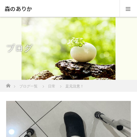
森のありか
ブログ
ホーム
ブログ一覧
日常
足元注意！