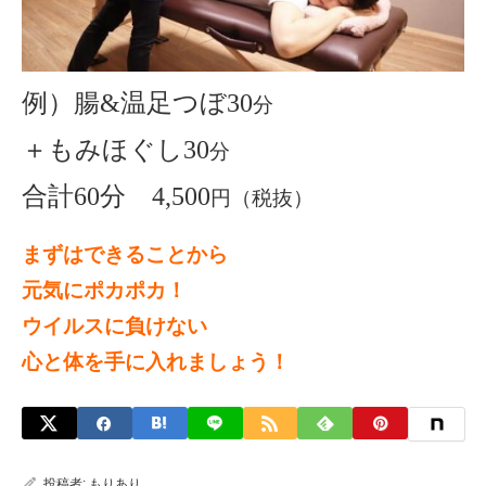
例）腸&温足つぼ30
分
＋もみほぐし30
分
合計60分 4,500
円（税抜）
まずはできることから
元気にポカポカ！
ウイルスに負けない
心と体を手に入れましょう！
投稿者:
もりあり