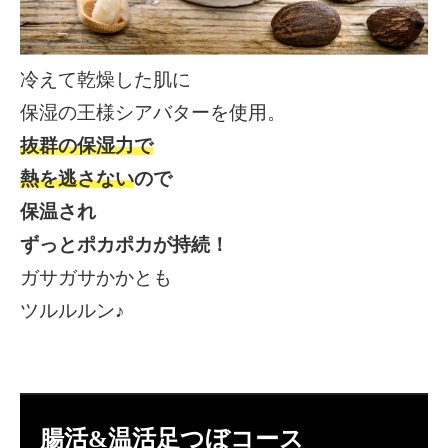
冷えて乾燥した肌に
保湿の王様シアバター
を使用。
抜群の保湿力で
熱を逃さない
ので
保温され
ずっとポカポカが持続！
ガサガサかかとも
ツルルルン♪
腸活&温活足つぼコース