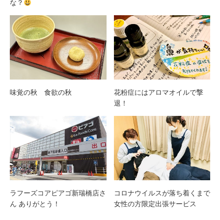
な？
味覚の秋 食欲の秋
花粉症にはアロマオイルで撃
退！
ラフーズコアピアゴ新瑞橋店さ
コロナウイルスが落ち着くまで
ん ありがとう！
女性の方限定出張サービス