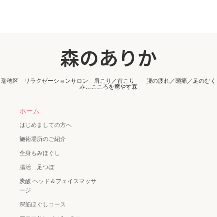
森のありか
瑞穂区 リラクゼーションサロン 肩こり／首こり 腰の疲れ／頭痛／足のむく
み…こころを癒やす森
ホーム
はじめましての方へ
施術場所のご紹介
全身もみほぐし
腸活 足つぼ
炭酸 ヘッド＆フェイスマッサ
ージ
深筋ほぐしコース