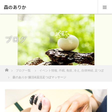
森のありか
ブログ
ホーム
ブログ一覧
イベント情報
,
不眠
,
免疫
,
冷え
,
自律神経
,
足つぼ
森のありか:腸活&温活足つぼマッサージ