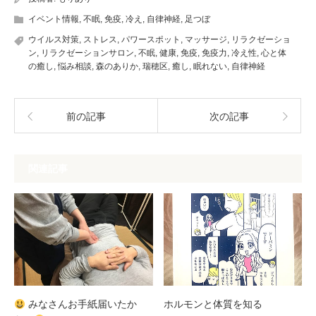
イベント情報
,
不眠
,
免疫
,
冷え
,
自律神経
,
足つぼ
ウイルス対策
,
ストレス
,
パワースポット
,
マッサージ
,
リラクゼーショ
ン
,
リラクゼーションサロン
,
不眠
,
健康
,
免疫
,
免疫力
,
冷え性
,
心と体
の癒し
,
悩み相談
,
森のありか
,
瑞穂区
,
癒し
,
眠れない
,
自律神経
前の記事
次の記事
関連記事
みなさんお手紙届いたか
ホルモンと体質を知る