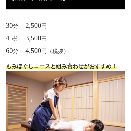
30
2,500
分
円
45
3,500
分
円
60
4,500
分
円（税抜）
もみほぐしコースと
組み合わせがおすすめ！