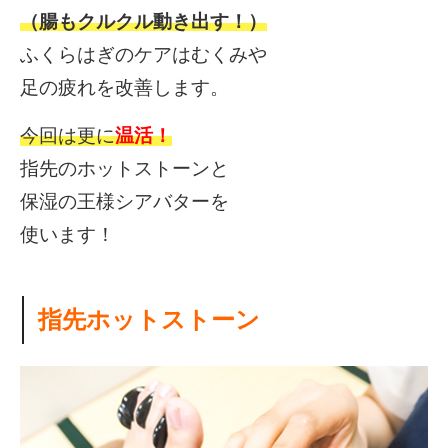
（腸もクルクル動き出す！）
ふくらはぎのケアは
むくみや
足の疲れを
改善します。
今回は更に
温活！
指先のホットストーンと
保湿の王様
シアバターを
使います！
指先ホットストーン