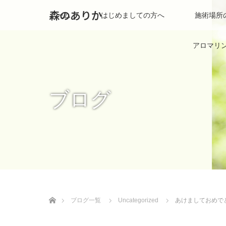
森のありか
ホーム
はじめましての方へ
施術場所
アロマリ
ブログ
ホーム
ブログ一覧
Uncategorized
あけましておめで