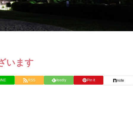
ざいます
INE
RSS
feedly
Pin it
note