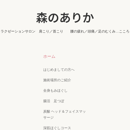
森のありか
リラクゼーションサロン 肩こり／首こり 腰の疲れ／頭痛／足のむくみ…こころ
ホーム
はじめましての方へ
施術場所のご紹介
全身もみほぐし
腸活 足つぼ
炭酸 ヘッド＆フェイスマッ
サージ
深筋ほぐしコース