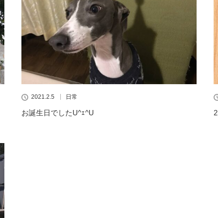
2021.2.5
日常
お誕生日でしたU^ｪ^U