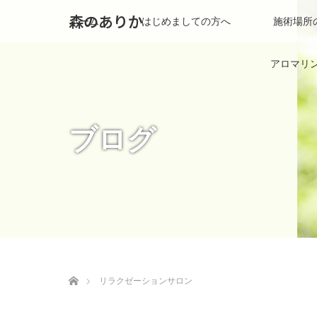
森のありか
ホーム
はじめましての方へ
施術場所
アロマリ
ブログ
ホーム
リラクゼーションサロン